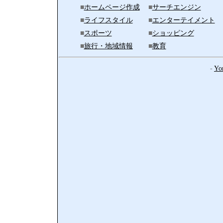
■
ホームページ作成
■
サーチエンジン
■
ライフスタイル
■
エンターテイメント
■
スポーツ
■
ショッピング
■
旅行・地域情報
■
教育
-
Yo