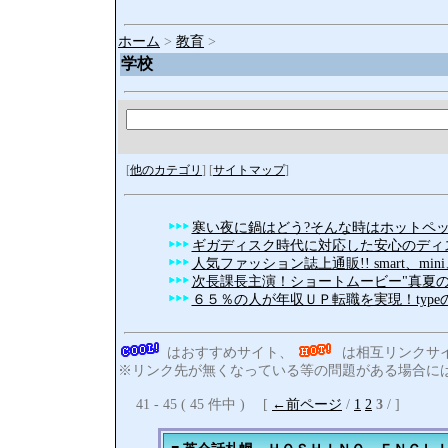
ホーム
>
教育
>
学校
[
他のカテゴリ
] [
サイトマップ
]
寒い夜に鍋はどう?そんな時はホットペッ
ギガディスク時代に対応した安心のディ
人気ファッション誌上通販!! smart、min
次長課長主演！ショートムービー"真夏の
６５％の人が年収ＵＰ転職を実現！type
はおすすめサイト、
は相互リンクサ
※リンク先が無くなっている等の問題がある場合には
41 - 45 ( 45 件中 ) [
←前ページ
/
1
2
3
/ ]