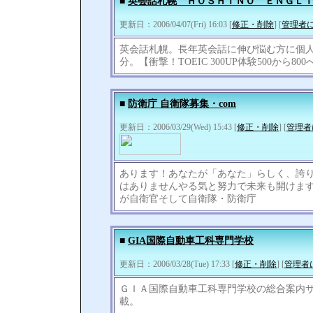
■
英会話札幌 ＨＯＳＨＩＮＯ ＥＮＧＬ
更新日：2006/04/07(Fri) 16:03 [
修正・削除
] [
管理者
英会話札幌。長年英会話に伸び悩む方に個人
分。【衝撃！TOEIC 300UP体験500から
■
防衛庁 自衛隊募集・com
更新日：2006/03/29(Wed) 15:43 [
修正・削除
] [
管理者
あります！あなたが「あなた」らしく、誇
はありませんやる気と努力で未来も開けま
が自衛官そして自衛隊・防衛庁
■
GIA国際自動車工科専門学校
更新日：2006/03/28(Tue) 17:33 [
修正・削除
] [
管理者
ＧＩＡ国際自動車工科専門学校の総合案内
載。