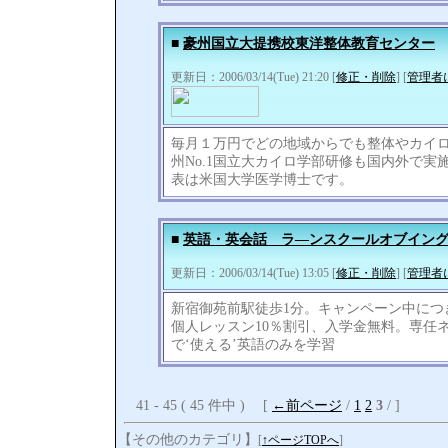
■
豪州国立大提携校東洋整体教育センター
更新日：2006/03/14(Tue) 21:20 [
修正・削除
] [
管理者
毎月１万円でどの地域からでも整体やカイ
州No.1国立大カイロ学部研修も国内外で
表は米国大学医学博士です。
■
英語・英会話 ラ―ンスクールオブイン
更新日：2006/03/14(Tue) 13:05 [
修正・削除
] [
管理者
新宿御苑前駅徒歩1分。キャンペーン中につき
個人レッスン10％割引、入学金無料。専任
で‘使える’英語のみを学習
41 - 45 ( 45 件中 ) [
←前ページ
/
1
2
3
/ ]
【その他のカテゴリ】
[
↑ページTOPへ
]